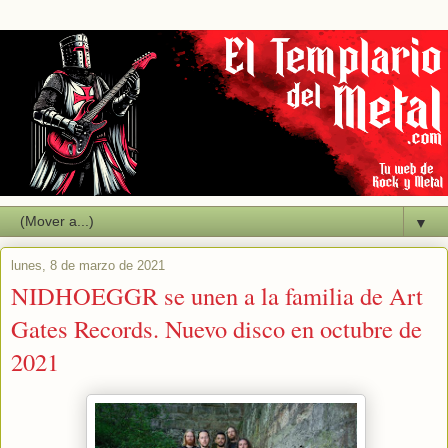
▼
lunes, 8 de marzo de 2021
NIDHOEGGR se unen a la familia de Art
Gates Records. Nuevo disco en octubre de
2021