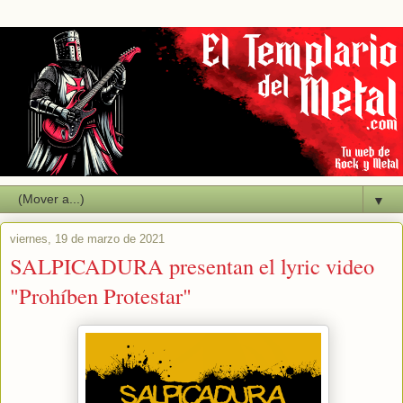
▼
viernes, 19 de marzo de 2021
SALPICADURA presentan el lyric video
"Prohíben Protestar"