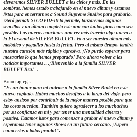
elevaremos SILVER BULLET a los cielos y más. En las
sombras, hemos estado trabajando en el nuevo álbum y estamos
listos para encerrarnos a Sound Supreme Studios para grabarlo.
¡Será genial! Si COVID-19 lo permite, lanzaremos algunos
sencillos y un álbum completo este año con tantas giras como sea
posible. Las nuevas canciones una vez más traerán algo nuevo a
la El arsenal de SILVER BULLET. Va a ser nuestro álbum más
melódico y pegadizo hasta la fecha. Pero al mismo tiempo, tendrá
nuestra canción más rápida y agresiva. ¡No puedo esperar para
mostrarles lo que hemos preparado! Pero ahora volver a las
noticias importantes .. .¡Bienvenido a la familia SILVER
BULLET Bru!".
Bruno agrega:
"Es un honor para mí unirme a la familia Silver Bullet en este
nuevo capítulo. Habrá muchos desafíos a lo largo del viaje, pero
estoy ansioso por contribuir de la mejor manera posible para que
las cosas sucedan. También quiero agradecer a los muchachos
por su confianza en mí y por tener una mentalidad abierta y
positiva. Estamos listos para comenzar a grabar el nuevo álbum y
esperamos tener algunos shows en un futuro cercano. ¡Espero
conocerlos a todos pronto!".