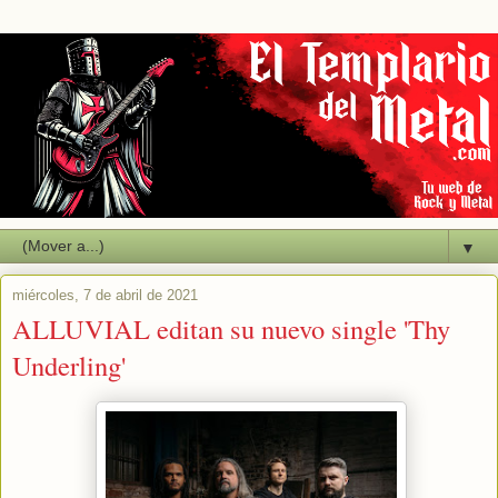
▼
miércoles, 7 de abril de 2021
ALLUVIAL editan su nuevo single 'Thy
Underling'