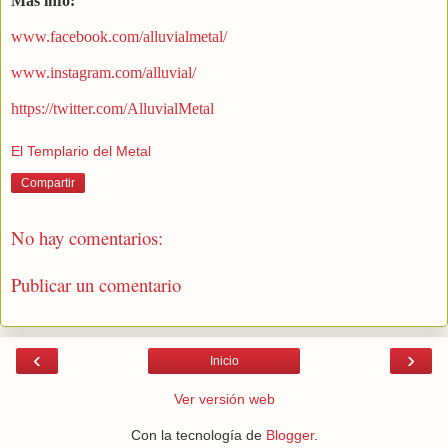
Más info:
www.facebook.com/alluvialmetal/
www.instagram.com/alluvial/
https://twitter.com/AlluvialMetal
El Templario del Metal
Compartir
No hay comentarios:
Publicar un comentario
‹
›
Inicio
Ver versión web
Con la tecnología de
Blogger
.