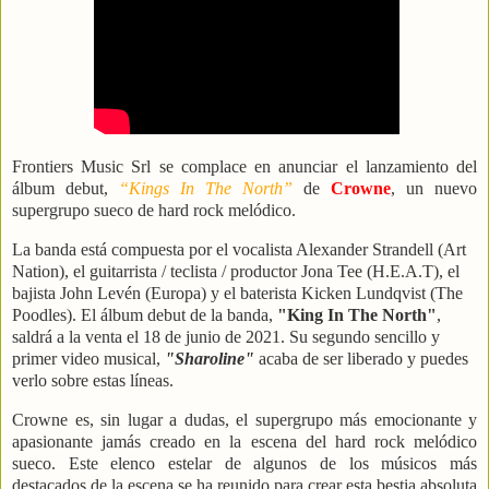
Frontiers Music Srl se complace en anunciar el lanzamiento del
álbum debut,
“Kings In The North”
de
Crowne
, un nuevo
supergrupo sueco de hard rock melódico.
La banda está compuesta por el vocalista Alexander Strandell (Art
Nation), el guitarrista / teclista / productor Jona Tee (H.E.A.T), el
bajista John Levén (Europa) y el baterista Kicken Lundqvist (The
Poodles). El álbum debut de la banda,
"King In The North"
,
saldrá a la venta el 18 de junio de 2021. Su segundo sencillo y
primer video musical,
"Sharoline"
acaba de ser liberado y puedes
verlo sobre estas líneas.
Crowne es, sin lugar a dudas, el supergrupo más emocionante y
apasionante jamás creado en la escena del hard rock melódico
sueco. Este elenco estelar de algunos de los músicos más
destacados de la escena se ha reunido para crear esta bestia absoluta