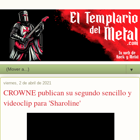
▼
viernes, 2 de abril de 2021
CROWNE publican su segundo sencillo y
videoclip para 'Sharoline'