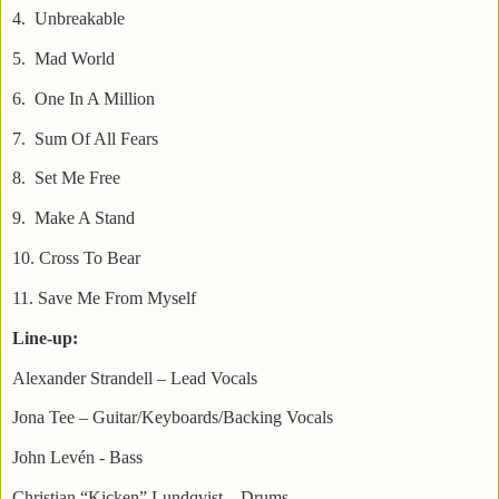
4. Unbreakable
5. Mad World
6. One In A Million
7. Sum Of All Fears
8. Set Me Free
9. Make A Stand
10. Cross To Bear
11. Save Me From Myself
Line-up:
Alexander Strandell – Lead Vocals
Jona Tee – Guitar/Keyboards/Backing Vocals
John Levén - Bass
Christian “Kicken” Lundqvist – Drums