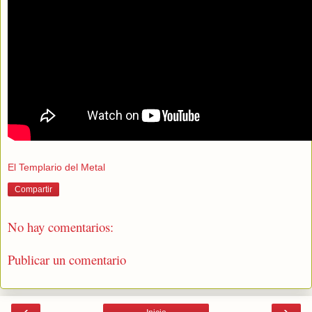
El Templario del Metal
Compartir
No hay comentarios:
Publicar un comentario
‹
›