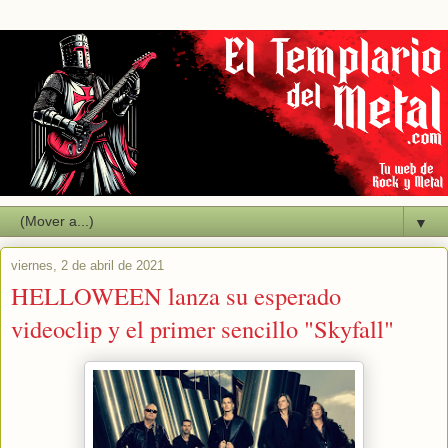
▼
viernes, 2 de abril de 2021
HELLOWEEN lanza su esperado
videoclip y el primer sencillo "Skyfall"