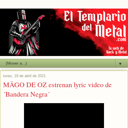
▼
lunes, 19 de abril de 2021
MÄGO DE OZ estrenan lyric video de
´Bandera Negra´