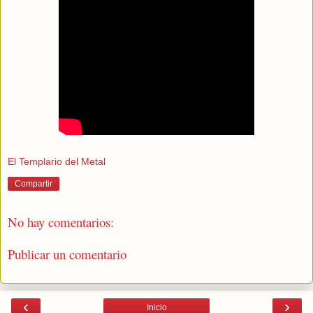
El Templario del Metal
Compartir
No hay comentarios:
Publicar un comentario
‹
›
Inicio