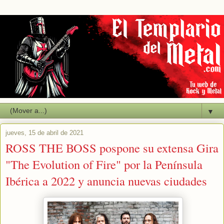
▼
jueves, 15 de abril de 2021
ROSS THE BOSS pospone su extensa Gira
"The Evolution of Fire" por la Península
Ibérica a 2022 y anuncia nuevas ciudades