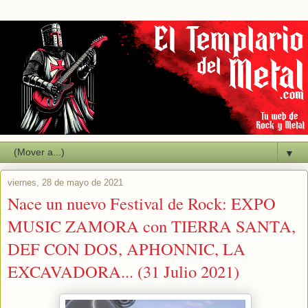
▼
viernes, 28 de mayo de 2021
Nace un nuevo Festival de Rock: EXPO
MUSIC ZAMORA con TIERRA SANTA,
DEF CON DOS, APHONNIC, LA
EXCAVADORA... (31 Julio 2021)