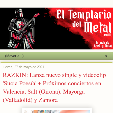
▼
jueves, 27 de mayo de 2021
RAZKIN: Lanza nuevo single y videoclip
'Sucia Poesía' + Próximos conciertos en
Valencia, Salt (Girona), Mayorga
(Valladolid) y Zamora