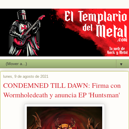
▼
lunes, 9 de agosto de 2021
CONDEMNED TILL DAWN: Firma con
Wormholedeath y anuncia EP 'Huntsman'