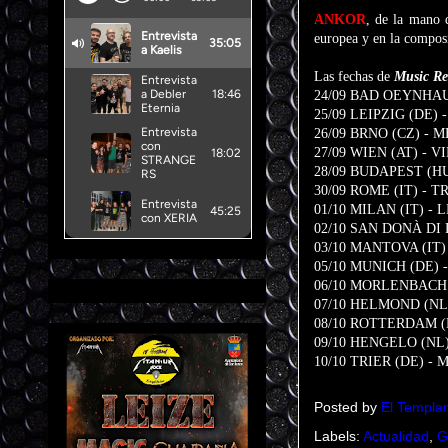
ANKOR
, de la mano
europea y en la composi
Las fechas de
Music Re
24/09 BAD OEYNHAU
25/09 LEIPZIG (DE)
26/09 BRNO (CZ) -
27/09 WIEN (AT) - 
28/09 BUDAPEST (H
30/09 ROME (IT) - 
01/10 MILAN (IT) -
02/10 SAN DONÀ DI 
03/10 MANTOVA (IT)
05/10 MUNICH (DE)
06/10 MORLENBACH 
07/10 HELMOND (NL
08/10 ROTTERDAM (
09/10 HENGELO (NL
10/10 TRIER (DE) 
Posted by
El Templar
Labels:
Actualidad
,
G