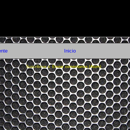
ente
Inicio
Suscribirse a:
Enviar comentarios (Atom)