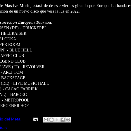
 de
Massive Music
, estará desde este viernes girando por Europa. La banda es
ción de un nuevo disco que verá la luz en 2022.
surrection European Tour
son:
SEN (DE) - DRUCKEREI
 - HELLRAISER
 MELODKA
VIPER ROOM
UN) - BLUE HELL
TRAFFIC CLUB
 LEGEND CLUB
PIAVE (IT) - REVOLVER
 - ARCI TOM
 - BACKSTAGE
(DE) - LIVE MUSIC HALL
) - CACAO FABRIEK
NL) - BAROEG
) - METROPOOL
- MERGENER HOF
io del Metal
iras