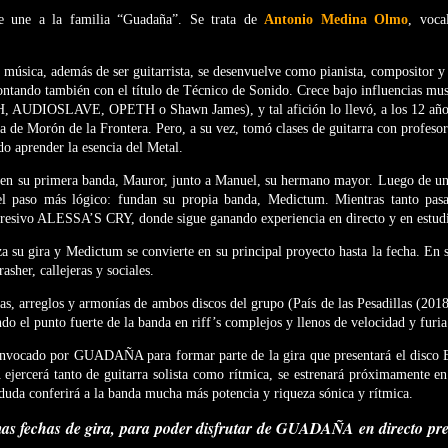
 une a la familia “Guadaña”. Se trata de
Antonio Medina Olmo
, voca
música, además de ser guitarrista, se desenvuelve como pianista, compositor y
ontando también con el título de Técnico de Sonido. Crece bajo influencias mus
AUDIOSLAVE, OPETH o Shawn James), y tal afición lo llevó, a los 12 años, 
 de Morón de la Frontera. Pero, a su vez, tomó clases de guitarra con profesor
o aprender la esencia del Metal.
 en su primera banda, Mauror, junto a Manuel, su hermano mayor. Luego de un
 paso más lógico: fundan su propia banda, Medictum. Mientras tanto pasa
resivo ALESSA’S CRY, donde sigue ganando experiencia en directo y en estud
su gira y Medictum se convierte en su principal proyecto hasta la fecha. En 
asher, callejeras y sociales.
s, arreglos y armonías de ambos discos del grupo (País de las Pesadillas (20
do el punto fuerte de la banda en riff’s complejos y llenos de velocidad y furia
onvocado por GUADAÑA para formar parte de la gira que presentará el disco Er
cerá tanto de guitarra solista como rítmica, se estrenará próximamente en
duda conferirá a la banda mucha más potencia y riqueza sónica y rítmica.
mas fechas de gira, para poder disfrutar de GUADAÑA en directo pr