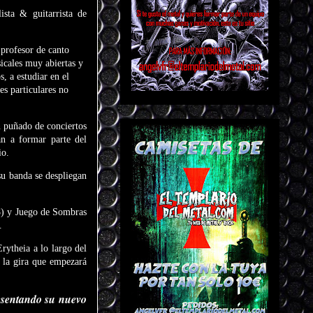
lista & guitarrista de
 profesor de canto
icales muy abiertas y
a estudiar en el
es particulares no
 puñado de conciertos
n a formar parte del
io.
su banda se despliegan
18) y Juego de Sombras
.
ytheia a lo largo del
 la gira que empezará
esentando su nuevo