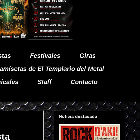
stas
Festivales
Giras
amisetas de El Templario del Metal
icales
Staff
Contacto
Noticia destacada
sta