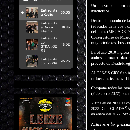
Un nuevo miembro de
MedictuM
.
Dentro del mundo de la 
(educador de la voz), c
definidas (MEGADETH, 
Conservatorio de Música
muy ortodoxos, buscand
En el año 2010 ingresa
ambos hermanos dan el
proyecto de Death/Prog
ALESSA’S CRY finaliza 
influencias técnicas, Thr
Compone todos los tema
(7 de enero 2022) basan
A finales de 2021 es c
2022. Con GUADAÑA ejer
en enero del 2022. Sin 
Estas son las próxi