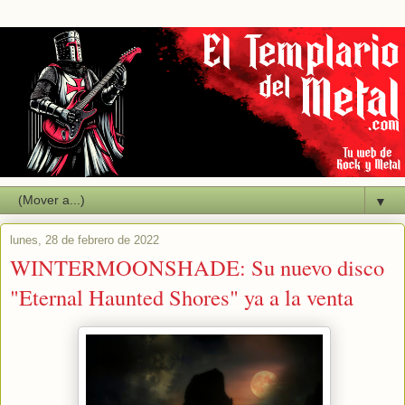
▼
lunes, 28 de febrero de 2022
WINTERMOONSHADE: Su nuevo disco
"Eternal Haunted Shores" ya a la venta