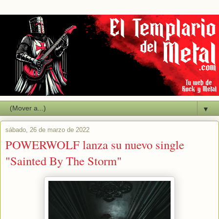
▼
sábado, 26 de marzo de 2022
POWERWOLF lanza su nuevo single
"Sainted By The Storm"