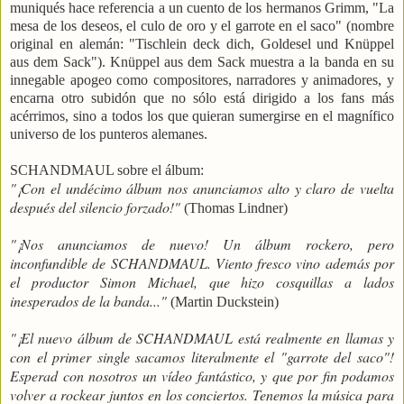
muniqués hace referencia a un cuento de los hermanos Grimm, "La
mesa de los deseos, el culo de oro y el garrote en el saco" (nombre
original en alemán: "Tischlein deck dich, Goldesel und Knüppel
aus dem Sack"). Knüppel aus dem Sack muestra a la banda en su
innegable apogeo como compositores, narradores y animadores, y
encarna otro subidón que no sólo está dirigido a los fans más
acérrimos, sino a todos los que quieran sumergirse en el magnífico
universo de los punteros alemanes.
SCHANDMAUL sobre el álbum:
"¡Con el undécimo álbum nos anunciamos alto y claro de vuelta
después del silencio forzado!"
(Thomas Lindner)
"¡Nos anunciamos de nuevo! Un álbum rockero, pero
inconfundible de SCHANDMAUL. Viento fresco vino además por
el productor Simon Michael, que hizo cosquillas a lados
inesperados de la banda..."
(Martin Duckstein)
"¡El nuevo álbum de SCHANDMAUL está realmente en llamas y
con el primer single sacamos literalmente el "garrote del saco"!
Esperad con nosotros un vídeo fantástico, y que por fin podamos
volver a rockear juntos en los conciertos. Tenemos la música para