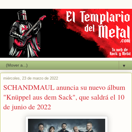
▼
miércoles, 23 de marzo de 2022
SCHANDMAUL anuncia su nuevo álbum
"Knüppel aus dem Sack", que saldrá el 10
de junio de 2022