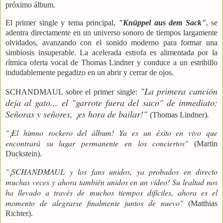
próximo álbum.
El primer single y tema principal,
"Knüppel aus dem Sack"
, se
adentra directamente en un universo sonoro de tiempos largamente
olvidados, avanzando con el sonido moderno para formar una
simbiosis insuperable. La acelerada estrofa es alimentada por la
rítmica oferta vocal de Thomas Lindner y conduce a un estribillo
indudablemente pegadizo en un abrir y cerrar de ojos.
"La primera canción
SCHANDMAUL sobre el primer single:
deja al gato... el "garrote fuera del saco" de inmediato:
Señoras y señores, ¡es hora de bailar!"
.
(Thomas Lindner)
"¡El himno rockero del álbum! Ya es un éxito en vivo que
encontrará su lugar permanente en los conciertos"
(Martin
Duckstein).
"¡SCHANDMAUL y los fans unidos, ya probados en directo
muchas veces y ahora también unidos en un vídeo! Su lealtad nos
ha llevado a través de muchos tiempos difíciles, ahora es el
momento de alegrarse finalmente juntos de nuevo"
(Matthias
Richter).