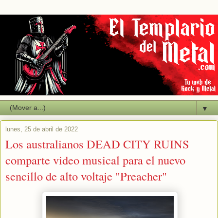
▼
lunes, 25 de abril de 2022
Los australianos DEAD CITY RUINS
comparte video musical para el nuevo
sencillo de alto voltaje "Preacher"