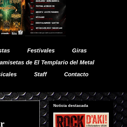
stas
Festivales
Giras
amisetas de El Templario del Metal
icales
Staff
Contacto
Noticia destacada
r