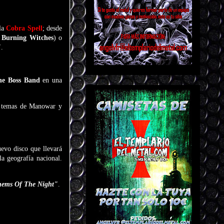
la
Cobra Spell
; desde
-
Burning Witches
) o
"
.
he Boss Band
en una
es temas de Manowar y
uevo disco que llevará
la geografía nacional.
hems Of The Night"
.