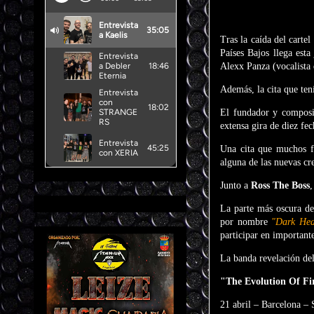
Tras la caída del carte
Países Bajos llega est
Alexx Panza (vocalista
Además, la cita que tení
El fundador y composi
extensa gira de diez fec
Una cita que muchos f
alguna de las nuevas cr
Junto a
Ross The Boss
,
La parte más oscura de
por nombre
"Dark Hea
participar en importante
La banda revelación de
"The Evolution Of Fi
21 abril – Barcelona –