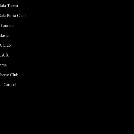
Sala Totem
 Sala Porta Caeli
r Laurens
Master
A Club
ALA X
Emma
aberse Club
la Caracol