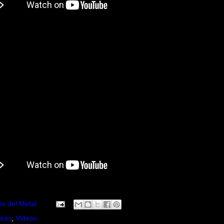
io del Metal
iras
,
Videos