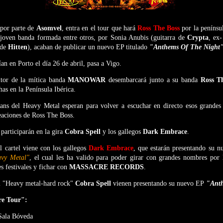
l por parte de
Asomvel
, entra en el tour que hará
Ross The Boss
por la penínsu
a joven banda formada entre otros, por Sonia Anubis (guitarra de
Crypta
, ex
 de
Hitten
), acaban de publicar un nuevo EP titulado
"Anthems Of The Night
an en Porto el día 26 de abril, pasa a Vigo.
tor de la mítica banda
MANOWAR
desembarcará junto a su banda
Ross T
has en la Península Ibérica.
ans del Heavy Metal esperan para volver a escuchar en directo esos grand
eaciones de Ross The Boss.
 participarán en la gira
Cobra Spell
y los gallegos
Dark Embrace
.
l cartel viene con los gallegos
Dark Embrace
, que estarán presentando su n
vy Metal"
, el cual les ha valido para poder girar con grandes nombres por 
s festivales y fichar con
MASSACRE RECORDS
.
l "Heavy metal-hard rock"
Cobra Spell
vienen presentando su nuevo EP
"Ant
re Tour":
 Sala Bóveda