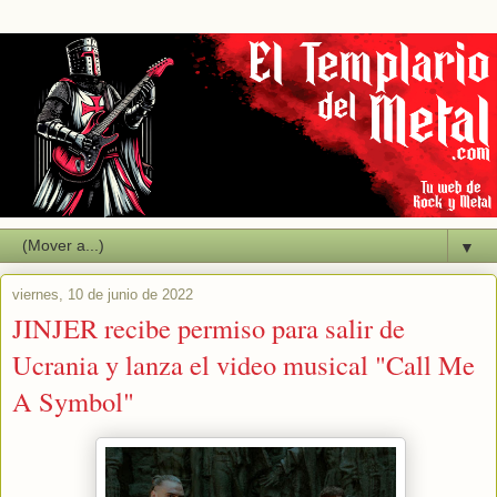
▼
viernes, 10 de junio de 2022
JINJER recibe permiso para salir de
Ucrania y lanza el video musical "Call Me
A Symbol"