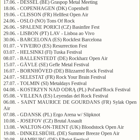
17.06. - DESSEL (BE) Graspop Metal Meeting
18.06. - COPENHAGEN (DK) Copenhell
19.06. - CLISSON (FR) Hellfest Open Air
24.06. - OSLO (NO) Tons Of Rock
26.06. - SPALENE PORICI (CZ) Basinfire Fest
29.06. - LISBON (PT) LAV - Lisboa ao Vivo
30.06. - BARCELONA (ES) Rockfest Barcelona
01.07. - VIVEIRO (ES) Resurrection Fest
03.07. - HELSINKI (FI) Tuska Festival
08.07. - BALLENSTEDT (DE) Rockharz Open Air
15.07. - GÄVLE (SE) Gefle Metal Festival
16.07. - BORNHÖVED (DE) Blizzarrrd Rock Festival
24.07. - SELESTAT (FR) Rock Your Brain Festival
27.07. - TOLMIN (SI) Metaldays Festival
04.08. - KOSTRZYN NAD ODRĄ (PL) Pol'and'Rock Festival
05.08. - VILLENA (ES) Leyendas del Rock Festival
06.08. - SAINT MAURICE DE GOURDANS (FR) Sylak Open
Air
07.08. - GDANSK (PL) Ergo Arena w/ Slipknot
10.08. - JOSEFOV (CZ) Brutal Assault
13.08. - WALTON-ON-TRENT (UK) Bloodstock Open Air
19.08. - DINKELSBÜHL (DE) Summer Breeze Open Air
20.08. - HAMBURG (DE) Elbriot Festival