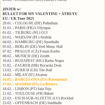
JINJER w/
BULLET FOR MY VALENTINE + ATREYU
EU / UK Tour 2023
29.01. - COLOGNE (DE) Palladium
31.01. - PARIS (FR) L'Olympia
01.02. - TILBURG (NL) O13
03.02. - WARSAW (PL) Stodola
04.02. - HAMBURG (DE) Sporthalle
05.02. - BERLIN (DE) Verti Music Hall
07.02. - PRAGUE (CZ) Forum Karlin
08.02. - MUNICH (DE) Zenith
10.02. - BUDAPEST (HU) Barba Negra
11.02. - ZAGREB (HR) Bocarski Dom
13.02. - ZURICH (CH) The Hall
14.02. - MILAN (IT) Alcatraz
16.02. - BARCELONA (ES) Razzmatazz
17.02. - MADRID (ES) La Riviera
18.02. - LISBON (PT) Sala Tejo
21.02. - TOULOUSE (FR) Bikini
22.02. - ESCH-SUR-ALZETTE (LU) Rockhal
23.02. - OFFENBACH (DE) Stadthalle