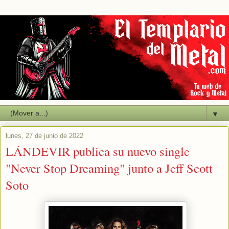
▼
lunes, 27 de junio de 2022
LÁNDEVIR publica su nuevo single
"Never Stop Dreaming" junto a Jeff Scott
Soto