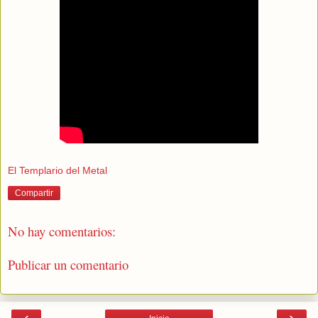
El Templario del Metal
Compartir
No hay comentarios:
Publicar un comentario
‹
›