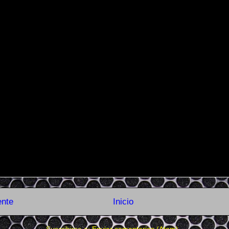
ente
Inicio
Suscribirse a:
Enviar comentarios (Atom)