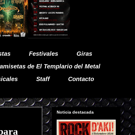
stas
Festivales
Giras
amisetas de El Templario del Metal
icales
Staff
Contacto
Noticia destacada
para