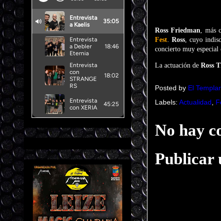
Ross Friedman
, más 
Fest
.
Ross
, cuyo indis
concierto muy especial 
La actuación de
Ross T
Posted by
El Templar
Labels:
Actualidad
,
F
No hay c
Publicar