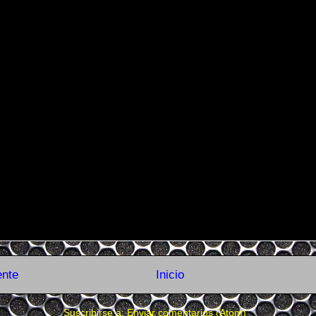
ente
Inicio
Suscribirse a:
Enviar comentarios (Atom)