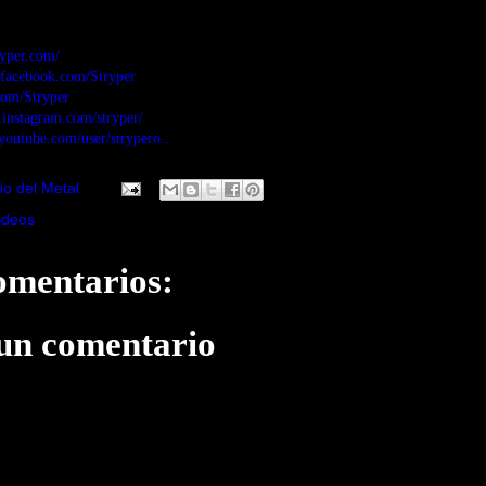
ryper.com/
.facebook.com/Stryper
.com/Stryper
.instagram.com/stryper/
youtube.com/user/strypero...
io del Metal
ideos
omentarios:
 un comentario