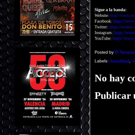
Sigue a la banda:
Website:
http://www.st
Facebook:
https://www
Twitter:
https://twitter
Instagram:
https://www
YouTube:
https://www.
Posted by
El Templar
Labels:
Actualidad
,
V
No hay c
Publicar