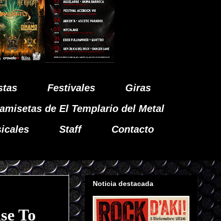
stas
Festivales
Giras
amisetas de El Templario del Metal
icales
Staff
Contacto
Noticia destacada
se To