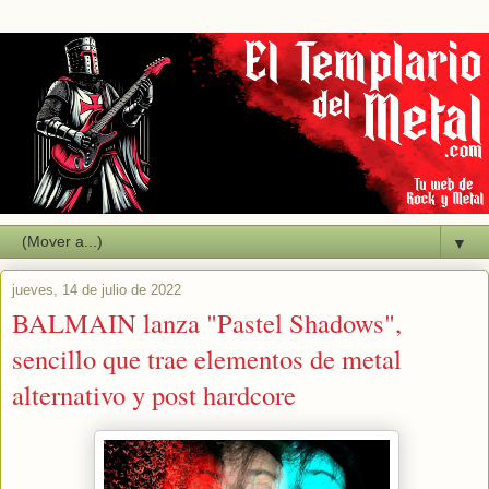
▼
jueves, 14 de julio de 2022
BALMAIN lanza "Pastel Shadows",
sencillo que trae elementos de metal
alternativo y post hardcore