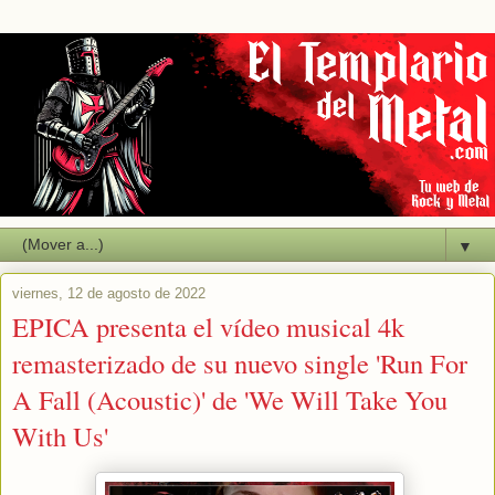
▼
viernes, 12 de agosto de 2022
EPICA presenta el vídeo musical 4k
remasterizado de su nuevo single 'Run For
A Fall (Acoustic)' de 'We Will Take You
With Us'