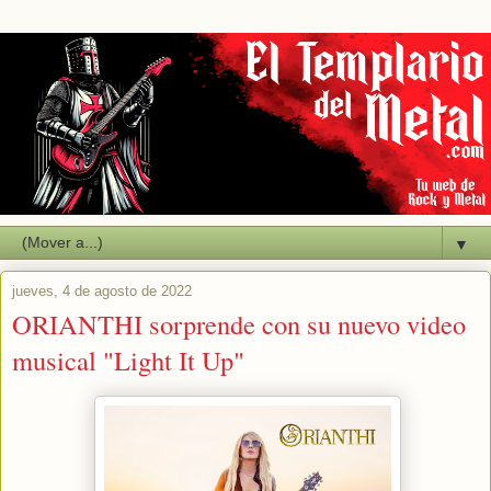
▼
jueves, 4 de agosto de 2022
ORIANTHI sorprende con su nuevo video
musical "Light It Up"