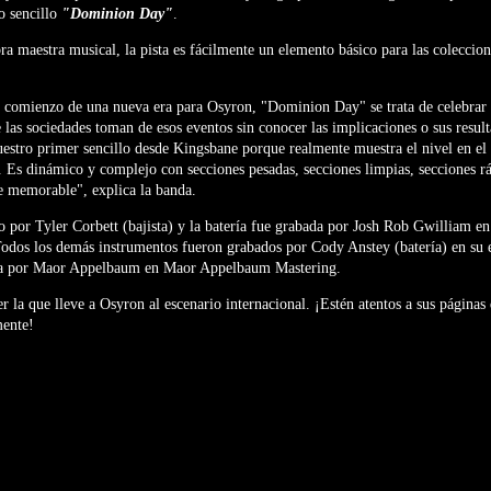
o sencillo
"Dominion Day"
.
 maestra musical, la pista es fácilmente un elemento básico para las coleccion
l comienzo de una nueva era para Osyron, "Dominion Day" se trata de celebrar 
 las sociedades toman de esos eventos sin conocer las implicaciones o sus result
stro primer sencillo desde Kingsbane porque realmente muestra el nivel en el 
Es dinámico y complejo con secciones pesadas, secciones limpias, secciones r
te memorable", explica la banda.
o por Tyler Corbett (bajista) y la batería fue grabada por Josh Rob Gwilliam 
Todos los demás instrumentos fueron grabados por Cody Anstey (batería) en s
ada por Maor Appelbaum en Maor Appelbaum Mastering.
r la que lleve a Osyron al escenario internacional. ¡Estén atentos a sus páginas 
ente!