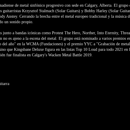
adiense de metal sinfónico progresivo con sede en Calgary, Alberta. El grupo 
os guitarristas Krzysztof Stalmach (Solar Guitars) y Bobby Harley (Solar Guitars
Cody Anstey. Cerrando la brecha entre el metal europeo tradicional y la música
do un sonido propio.
s junto a bandas icónicas como Protest The Hero, Norther, Into Eternity, Threa
 no es ajeno a la escena del metal. El grupo está nominado a varios premios e
do del año" en la WCMA (Fundaciones) y el premio YYC a "Grabación de metal
 sino que Kingsbane Deluxe figura en las listas Top 10 Loud para todo 2021 en
én fue finalista en Calgary's Wacken Metal Battle 2019.
itarra