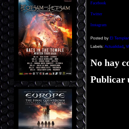
Facebook
Twitter
Instagram
Posted by
El Templar
Labels:
Actualidad
,
V
No hay c
Publicar