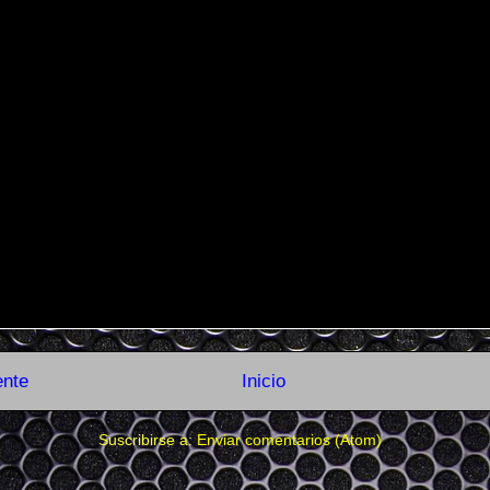
ente
Inicio
Suscribirse a:
Enviar comentarios (Atom)