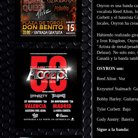
Osyron es una banda can
vocalista Reed Alton, l
Corbett y el baterista 
locales, Osyron ha crea
Habiendo realizado gira
y Iron Kingdom, Osyron
"Artista de metal/pesa
Deluxe). No solo esto,
Canadá y la banda tambi
OSYRON son:
Reed Alton: Voz
Krzysztof Stalmach: Gu
Bobby Harley: Guitarra
Tyler Corbett: Bajo
Cody Anstey: Batería
Sigue a la banda: