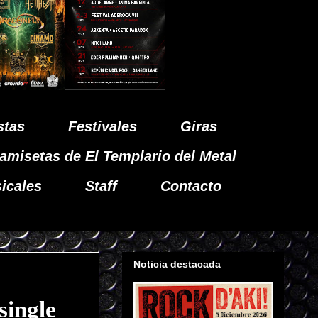
stas
Festivales
Giras
amisetas de El Templario del Metal
icales
Staff
Contacto
Noticia destacada
single