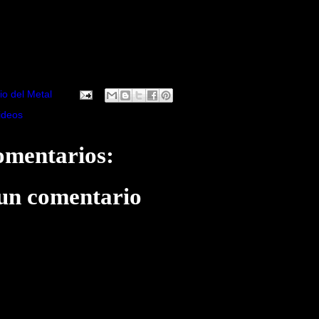
io del Metal
ideos
omentarios:
 un comentario