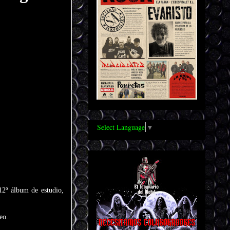
Select Language
▼
12º álbum de estudio,
eo.