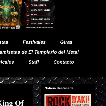
stas
Festivales
Giras
amisetas de El Templario del Metal
icales
Staff
Contacto
Noticia destacada
King Of