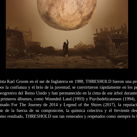
rista Karl Groom en el sur de Inglaterra en 1988, THRESHOLD fueron una pro
or la confianza y el brío de la juventud, se convirtieron rápidamente en los p
progresivo del Reino Unido y han permanecido en la cima de ese árbol durante
s primeros álbumes, como Wounded Land (1993) y Psychedelicatessen (1994), h
lamado For The Journey de 2014 y Legend of the Shires (2017), la reputac
se de la fuerza de su composición, la química colectiva y el ferviente des
Como resultado, THRESHOLD son tan venerados y respetados como siempre lo 