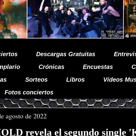
iertos
Descargas Gratuitas
Entrevi
mplario
Crónicas
Encuestas
C
as
Sorteos
Libros
Vídeos Mus
Fotos conciertos
de agosto de 2022
D revela el segundo single '