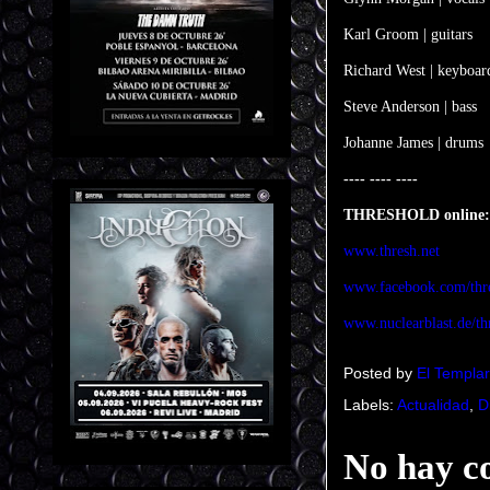
Karl Groom | guitars
Richard West | keyboar
Steve Anderson | bass
Johanne James | drums
---- ---- ----
THRESHOLD online:
www.thresh.net
www.facebook.com/thr
www.nuclearblast.de/th
Posted by
El Templar
Labels:
Actualidad
,
D
No hay c