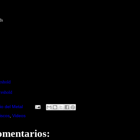
ds
eshold
reshold
io del Metal
iscos
,
Videos
omentarios: