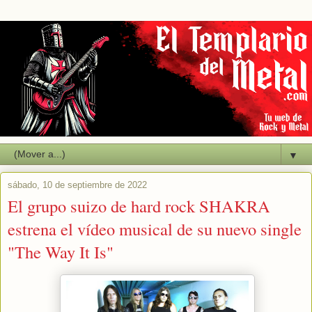
▼
sábado, 10 de septiembre de 2022
El grupo suizo de hard rock SHAKRA
estrena el vídeo musical de su nuevo single
"The Way It Is"