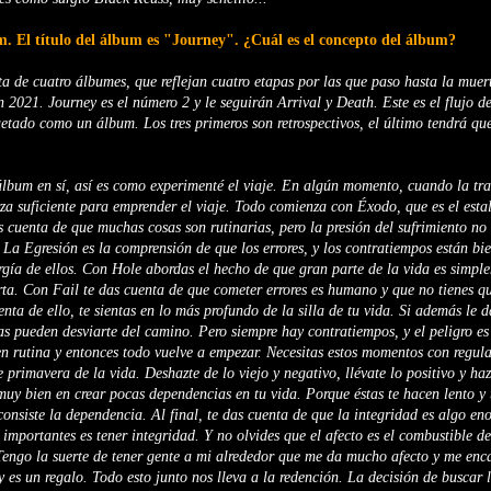
. El título del álbum es "Journey". ¿Cuál es el concepto del álbum?
ta de cuatro álbumes, que reflejan cuatro etapas por las que paso hasta la muer
 2021. Journey es el número 2 y le seguirán Arrival y Death. Este es el flujo de
tado como un álbum. Los tres primeros son retrospectivos, el último tendrá que
álbum en sí, así es como experimenté el viaje. En algún momento, cuando la tr
rza suficiente para emprender el viaje. Todo comienza con Éxodo, que es el estal
cuenta de que muchas cosas son rutinarias, pero la presión del sufrimiento no 
. La Egresión es la comprensión de que los errores, y los contratiempos están bi
gía de ellos. Con Hole abordas el hecho de que gran parte de la vida es simpl
ta. Con Fail te das cuenta de que cometer errores es humano y que no tienes q
nta de ello, te sientas en lo más profundo de la silla de tu vida. Si además le d
as pueden desviarte del camino. Pero siempre hay contratiempos, y el peligro es
en rutina y entonces todo vuelve a empezar. Necesitas estos momentos con regu
 primavera de la vida. Deshazte de lo viejo y negativo, llévate lo positivo y ha
uy bien en crear pocas dependencias en tu vida. Porque éstas te hacen lento y 
onsiste la dependencia. Al final, te das cuenta de que la integridad es algo e
importantes es tener integridad. Y no olvides que el afecto es el combustible de
Tengo la suerte de tener gente a mi alrededor que me da mucho afecto y me enc
 es un regalo. Todo esto junto nos lleva a la redención. La decisión de buscar l