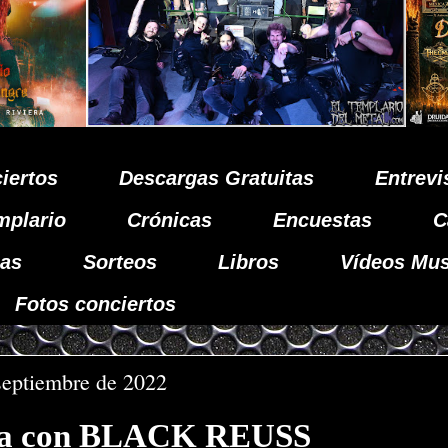
iertos
Descargas Gratuitas
Entrevi
mplario
Crónicas
Encuestas
C
as
Sorteos
Libros
Vídeos Mus
Fotos conciertos
septiembre de 2022
sta con BLACK REUSS