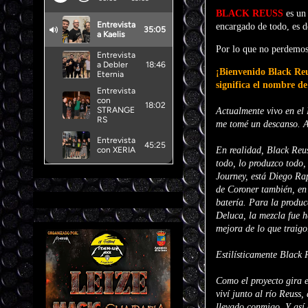
BLACK REUSS
es un 
encargado de todo, es 
Por lo que no perdemos
¡Bienvenido Black Reu
significa el nombre de
Actualmente vivo en el 
me tomé un descanso. A
En realidad, Black Reu
todo, lo produzco todo,
Journey, está Diego Rap
de Coroner también, en
batería. Para la produc
Deluca, la mezcla fue h
mejora de lo que traig
Estilísticamente Black 
Como el proyecto gira e
viví junto al río Reuss
llevado conmigo. Y así 