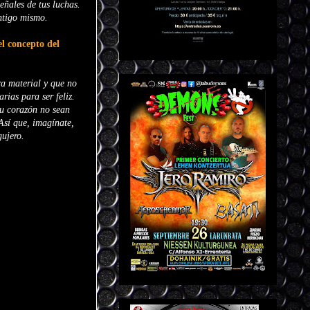
eñales de tus luchas.
ontigo mismo.
el concepto del
ra material y que no
rias para ser feliz.
su corazón no sean
Así que, imagínate,
gujero.