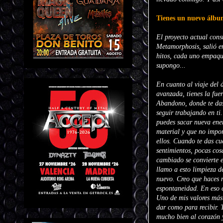
Tienes un nuevo álbum
El proyecto actual cons
Metamorphosis, salió en
hitos, cada uno empaque
supongo...
En cuanto al viaje del 
avanzada, tienes la fue
Abandono, donde te das 
seguir trabajando en ti
puedes sacar nueva ener
material y que no impor
ellos. Cuando te das cue
sentimientos, pocas cos
cambiado se convierte 
llamo a esto limpieza de
nuevo. Creo que haces m
espontaneidad. En eso c
Uno de mis valores más 
dar como para recibir. 
mucho bien al corazón y