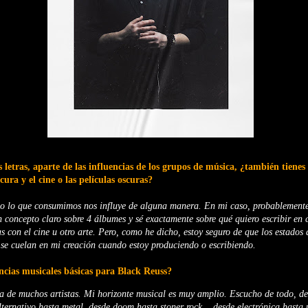
 letras, aparte de las influencias de los grupos de música, ¿también tienes 
scura y el cine o las películas oscuras?
do lo que consumimos nos influye de alguna manera. En mi caso, probablemente
 concepto claro sobre 4 álbumes y sé exactamente sobre qué quiero escribir en 
s con el cine u otro arte. Pero, como he dicho, estoy seguro de que los estados
se cuelan en mi creación cuando estoy produciendo o escribiendo.
encias musicales básicas para Black Reuss?
ia de muchos artistas. Mi horizonte musical es muy amplio. Escucho de todo, d
alternativo hasta metal, desde doom hasta stoner rock... desde electrónica hasta