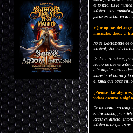
es lo mío. Es la música
músicos, sino también g
puede escuchar en la m
¿Qué opinas del auge d
musicales, desde el tra
No sé exactamente de dó
musical, sino más bien 
Es decir, si quieres, p
seguro de que es anteri
o la arquitectura gótica
misterio, el horror y la
al igual que otros estilo
¿Piensas dar algún esp
vídeos oscuros o algún
De momento, no tengo un
excita mucho, pero debe
Reuss en directo, enton
música tiene que estar 