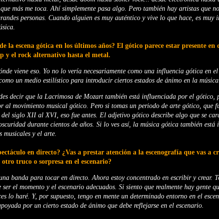
 que más me toca. Ahí simplemente pasa algo. Pero también hay artistas que n
randes personas. Cuando alguien es muy auténtico y vive lo que hace, es muy i
úsica.
e la escena gótica en los últimos años? El gótico parece estar presente en ca
p y el rock alternativo hasta el metal.
nde viene eso. Yo no lo vería necesariamente como una influencia gótica en el s
como un medio estilístico para introducir ciertos estados de ánimo en la música
uedes decir que la Lacrimosa de Mozart también está influenciada por el gótico, 
or al movimiento musical gótico. Pero si tomas un periodo de arte gótico, que 
 del siglo XII al XVI, eso fue antes. El adjetivo gótico describe algo que se car
 oscuridad durante cientos de años. Si lo ves así, la música gótica también está 
s musicales y el arte.
ectáculo en directo? ¿Vas a prestar atención a la escenografía que vas a cre
 otro truco o sorpresa en el escenario?
a banda para tocar en directo. Ahora estoy concentrado en escribir y crear. T
 ser el momento y el escenario adecuados. Si siento que realmente hay gente qu
ces lo haré. Y, por supuesto, tengo en mente un determinado entorno en el esce
apoyada por un cierto estado de ánimo que debe reflejarse en el escenario.