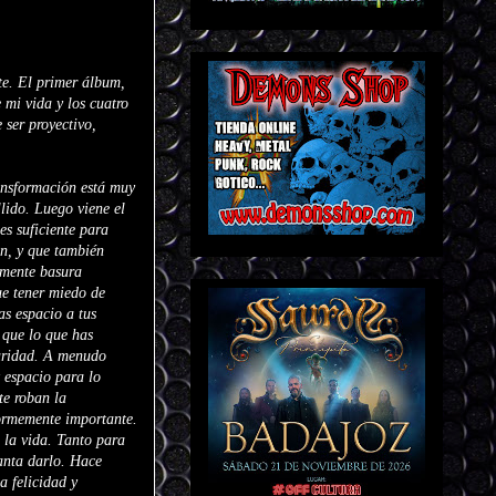
te. El primer álbum,
 mi vida y los cuatro
 ser proyectivo,
ansformación está muy
lido. Luego viene el
es suficiente para
en, y que también
emente basura
ue tener miedo de
as espacio a tus
 que lo que has
laridad. A menudo
z espacio para lo
te roban la
normemente importante.
 la vida. Tanto para
anta darlo. Hace
a felicidad y