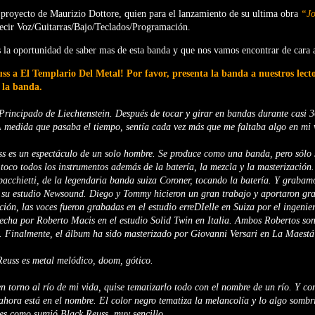
proyecto de Maurizio Dottore, quien para el lanzamiento de su ultima obra
“Jo
decir Voz/Guitarras/Bajo/Teclados/Programación.
 la oportunidad de saber mas de esta banda y que nos vamos encontrar de cara 
ss a El Templario Del Metal! Por favor, presenta la banda a nuestros lect
 la banda.
Principado de Liechtenstein. Después de tocar y girar en bandas durante casi 
 medida que pasaba el tiempo, sentía cada vez más que me faltaba algo en mi 
ss es un espectáculo de un solo hombre. Se produce como una banda, pero sólo 
 toco todos los instrumentos además de la batería, la mezcla y la masterización
acchietti, de la legendaria banda suiza Coroner, tocando la batería. Y grabam
 su estudio Newsound. Diego y Tommy hicieron un gran trabajo y aportaron gra
ción, las voces fueron grabadas en el estudio erreDIelle en Suiza por el ingenie
echa por Roberto Macis en el estudio Solid Twin en Italia. Ambos Robertos son
o. Finalmente, el álbum ha sido masterizado por Giovanni Versari en La Maestá
Reuss es metal melódico, doom, gótico.
n torno al río de mi vida, quise tematizarlo todo con el nombre de un río. Y 
, ahora está en el nombre. El color negro tematiza la melancolía y lo algo sombr
es como surgió Black Reuss, muy sencillo...