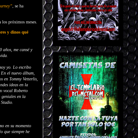
urney”
, se ha
a los próximos meses.
ores y dinos qué
30 años, me cansé y
vida.
soy yo. Lo escribo
. En el nuevo álbum,
os en Tommy Vetterlis,
ndes ideas en la
ro vocal Roberto
 geniales en la
 Studio.
como en su momento
ío que siempre he