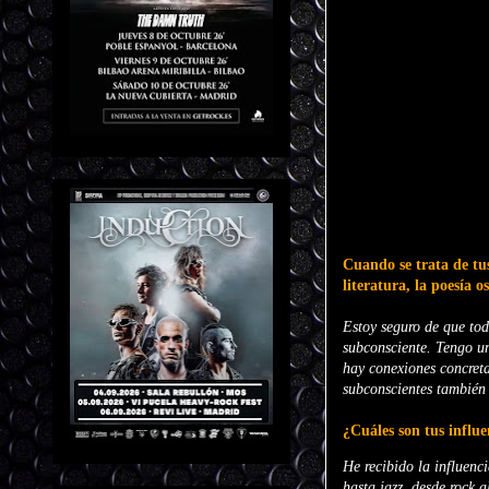
Cuando se trata de tus
literatura, la poesía o
Estoy seguro de que to
subconsciente. Tengo un
hay conexiones concreta
subconscientes también 
¿Cuáles son tus influ
He recibido la influenc
hasta jazz, desde rock 