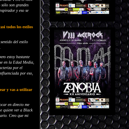
o sólo son grandes
nspirador y eso se
si todos los estilos
entido del estilo
.
pero estoy bastante
fue en la Edad Media,
acteriza por el
influenciada por eso,
ar y vas a utilizar
ocar en directo me
e quiere ver a Black
nario. Creo que mi