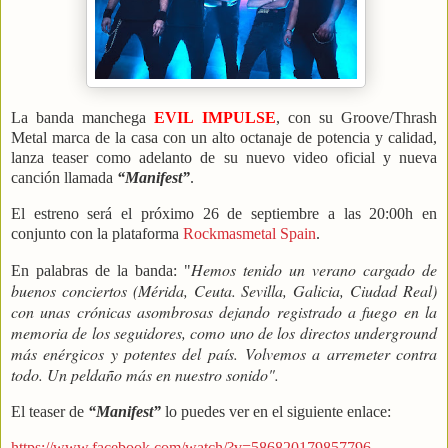
La banda manchega
EVIL IMPULSE
, con su Groove/Thrash
Metal marca de la casa con un alto octanaje de potencia y calidad,
lanza teaser como adelanto de su nuevo video oficial y nueva
canción llamada
“Manifest”
.
El estreno será el próximo 26 de septiembre a las 20:00h
en
conjunto con la plataforma
Rockmasmetal Spain
.
Hemos tenido un verano cargado de
En palabras de la banda: "
buenos conciertos (Mérida, Ceuta. Sevilla, Galicia, Ciudad Real)
con unas crónicas asombrosas dejando registrado a fuego en la
memoria de los seguidores, como uno de los directos underground
más enérgicos y potentes del país.
Volvemos a arremeter contra
todo. Un peldaño más en nuestro sonido".
El teaser de
“Manifest”
lo puedes ver en el siguiente enlace:
https://www.facebook.com/watch/?v=586820179857796