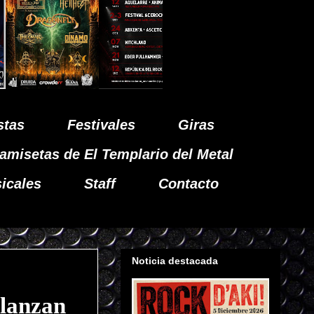
stas
Festivales
Giras
amisetas de El Templario del Metal
icales
Staff
Contacto
Noticia destacada
lanzan