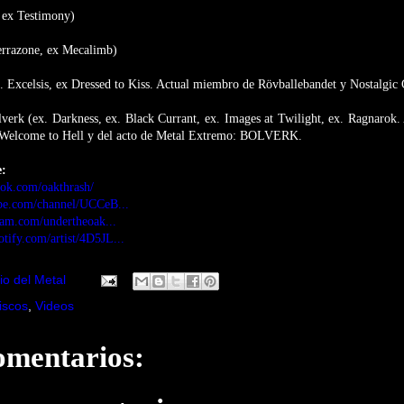
, ex Testimony)
Terrazone, ex Mecalimb)
ex. Excelsis, ex Dressed to Kiss. Actual miembro de Rövballebandet y Nostalgic
verk (ex. Darkness, ex. Black Currant, ex. Images at Twilight, ex. Ragnarok.
 Welcome to Hell y del acto de Metal Extremo: BOLVERK.
e:
ook.com/oakthrash/
be.com/channel/UCCeB...
ram.com/undertheoak...
otify.com/artist/4D5JL...
io del Metal
iscos
,
Videos
omentarios: