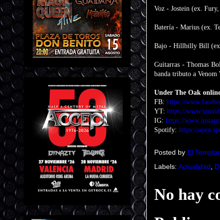
Voz - Jostein (ex. Fury
Batería - Marius (ex. 
Bajo - Hillbilly Bill (
Guitarras - Thomas Bol
banda tributo a Venom
Under The Oak onlin
FB:
https://www.faceb
YT:
https://www.youtu
IG:
https://www.instag
Spotify:
https://open.sp
Posted by
El Templar
Labels:
Actualidad
,
D
No hay c