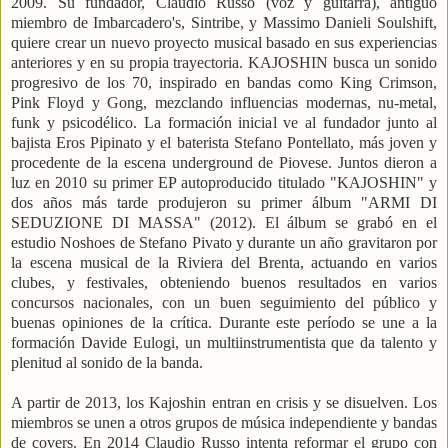
2009. Su fundador, Claudio Russo (voz y guitarra), antiguo
miembro de Imbarcadero's, Sintribe, y Massimo Danieli Soulshift,
quiere crear un nuevo proyecto musical basado en sus experiencias
anteriores y en su propia trayectoria. KAJOSHIN busca un sonido
progresivo de los 70, inspirado en bandas como King Crimson,
Pink Floyd y Gong, mezclando influencias modernas, nu-metal,
funk y psicodélico. La formación inicial ve al fundador junto al
bajista Eros Pipinato y el baterista Stefano Pontellato, más joven y
procedente de la escena underground de Piovese. Juntos dieron a
luz en 2010 su primer EP autoproducido titulado "KAJOSHIN" y
dos años más tarde produjeron su primer álbum "ARMI DI
SEDUZIONE DI MASSA" (2012). El álbum se grabó en el
estudio Noshoes de Stefano Pivato y durante un año gravitaron por
la escena musical de la Riviera del Brenta, actuando en varios
clubes, y festivales, obteniendo buenos resultados en varios
concursos nacionales, con un buen seguimiento del público y
buenas opiniones de la crítica. Durante este período se une a la
formación Davide Eulogi, un multiinstrumentista que da talento y
plenitud al sonido de la banda.
A partir de 2013, los Kajoshin entran en crisis y se disuelven. Los
miembros se unen a otros grupos de música independiente y bandas
de covers. En 2014 Claudio Russo intenta reformar el grupo con