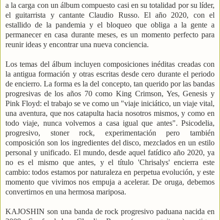
a la carga con un álbum compuesto casi en su totalidad por su líder,
el guitarrista y cantante Claudio Russo. El año 2020, con el
estallido de la pandemia y el bloqueo que obliga a la gente a
permanecer en casa durante meses, es un momento perfecto para
reunir ideas y encontrar una nueva conciencia.
Los temas del álbum incluyen composiciones inéditas creadas con
la antigua formación y otras escritas desde cero durante el periodo
de encierro. La forma es la del concepto, tan querido por las bandas
progresivas de los años 70 como King Crimson, Yes, Genesis y
Pink Floyd: el trabajo se ve como un "viaje iniciático, un viaje vital,
una aventura, que nos catapulta hacia nosotros mismos, y como en
todo viaje, nunca volvemos a casa igual que antes". Psicodelia,
progresivo, stoner rock, experimentación pero también
composición son los ingredientes del disco, mezclados en un estilo
personal y unificado. El mundo, desde aquel fatídico año 2020, ya
no es el mismo que antes, y el título 'Chrisalys' encierra este
cambio: todos estamos por naturaleza en perpetua evolución, y este
momento que vivimos nos empuja a acelerar. De oruga, debemos
convertirnos en una hermosa mariposa.
KAJOSHIN son una banda de rock progresivo paduana nacida en