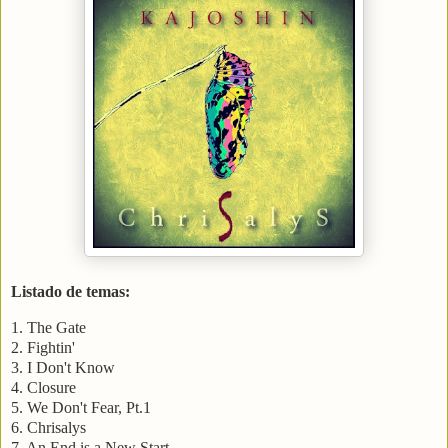
Listado de temas:
1. The Gate
2. Fightin'
3. I Don't Know
4. Closure
5. We Don't Fear, Pt.1
6. Chrisalys
7. An End is a New Start