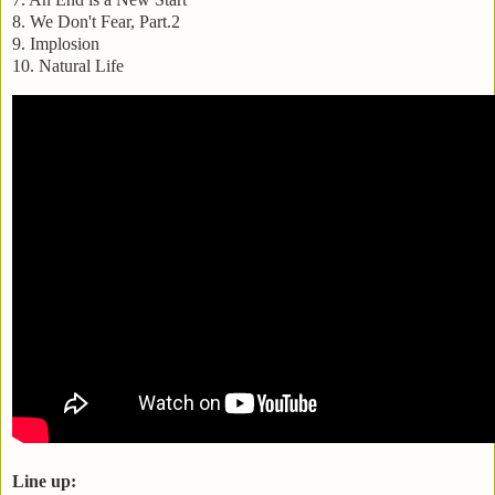
8. We Don't Fear, Part.2
9. Implosion
10. Natural Life
Line up: