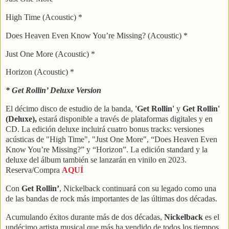
High Time (Acoustic) *
Does Heaven Even Know You’re Missing? (Acoustic) *
Just One More (Acoustic) *
Horizon (Acoustic) *
* Get Rollin’ Deluxe Version
El décimo disco de estudio de la banda,
'Get Rollin'
y
Get Rollin'
(Deluxe),
estará disponible a través de plataformas digitales y en
CD.
La edición deluxe incluirá cuatro bonus tracks: versiones
acústicas de "High Time", "Just One More", “Does Heaven Even
Know You’re Missing?” y “Horizon”.
La edición standard y la
deluxe del álbum también se lanzarán en vinilo en 2023.
Reserva/Compra
AQUÍ
Con
Get Rollin’
, Nickelback continuará con su legado como una
de las bandas de rock más importantes de las últimas dos décadas.
Acumulando éxitos durante más de dos décadas,
Nickelback
es el
undécimo artista musical que más ha vendido de todos los tiempos,