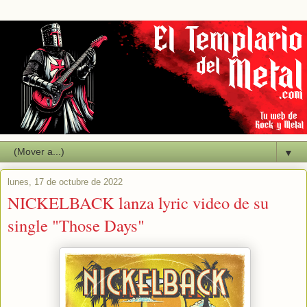
▼
lunes, 17 de octubre de 2022
NICKELBACK lanza lyric video de su
single "Those Days"