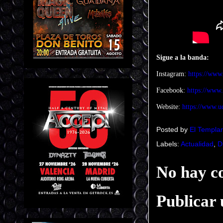
Sigue a la banda:
Instagram:
https://www.
Facebook:
https://www
Website:
https://www.u
Posted by
El Templar
Labels:
Actualidad
,
D
No hay c
Publicar