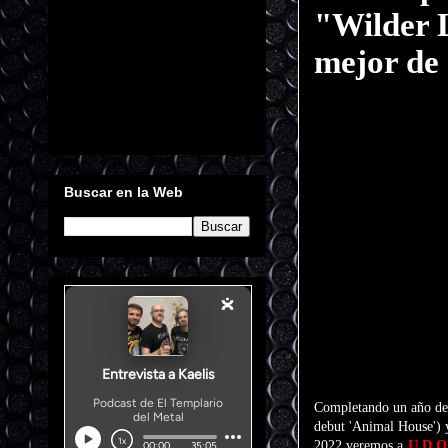
"Wilder L
mejor de
Buscar en la Web
Completando un año de 
debut 'Animal House') y
2022 veremos a
U.D.O