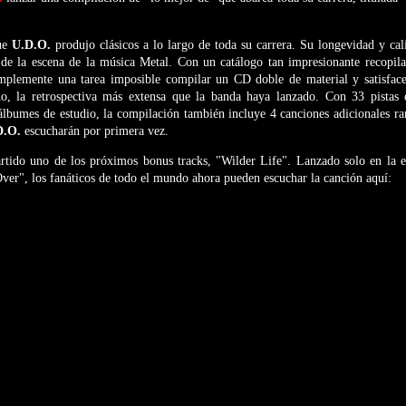
que
U.D.O.
produjo clásicos a lo largo de toda su carrera. Su longevidad y ca
o de la escena de la música Metal. Con un catálogo tan impresionante recopila
mplemente una tarea imposible compilar un CD doble de material y satisfac
, la retrospectiva más extensa que la banda haya lanzado. Con 33 pistas 
 álbumes de estudio, la compilación también incluye 4 canciones adicionales r
D.O.
escucharán por primera vez.
ido uno de los próximos bonus tracks, "Wilder Life". Lanzado solo en la e
er", los fanáticos de todo el mundo ahora pueden escuchar la canción aquí: