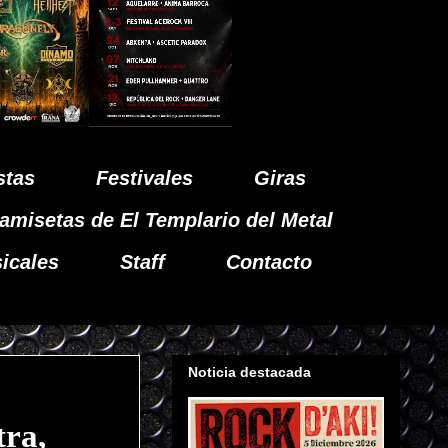
stas
Festivales
Giras
amisetas de El Templario del Metal
icales
Staff
Contacto
Noticia destacada
tra,