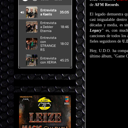
de
AFM Records
.
El legado demuestra 
casi inigualable dentr
décadas y media, es si
Legacy"
es, con mucho
canciones de todos los
fieles seguidores de
U.
Hoy, U.D.O. ha compart
último álbum, "Game Ov