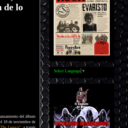
 de lo
Select Language
▼
 lanzamiento del álbum
 el 18 de noviembre de
"The Legacy"
, a través