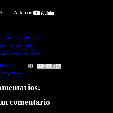
instagram.com/u.d.o._offi...
.facebook.com/udoonline/
do-online.com/news-98.html
io del Metal
iscos
,
Videos
omentarios:
 un comentario