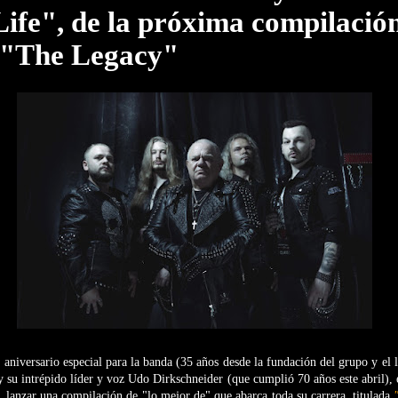
ife", de la próxima compilación
 "The Legacy"
aniversario especial para la banda (35 años desde la fundación del grupo y el
 su intrépido líder y voz Udo Dirkschneider (que cumplió 70 años este abril),
.
lanzar una compilación de "lo mejor de" que abarca toda su carrera, titulada