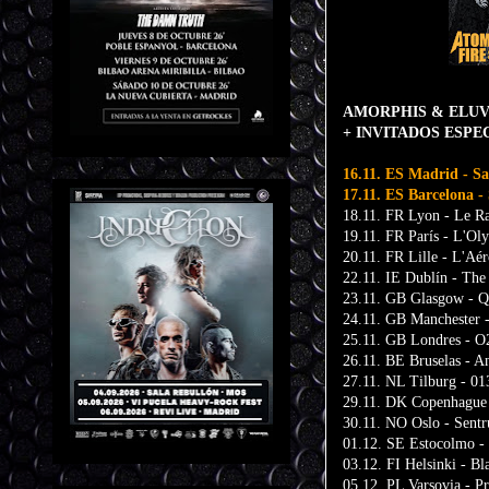
AMORPHIS & ELUVEIT
+ INVITADOS ESPE
16.11. ES Madrid - Sa
17.11. ES Barcelona -
18.11. FR Lyon - Le Ra
19.11. FR París - L'Ol
20.11. FR Lille - L'Aé
22.11. IE Dublín - Th
23.11. GB Glasgow - Q
24.11. GB Manchester 
25.11. GB Londres - 
26.11. BE Bruselas - A
27.11. NL Tilburg - 01
29.11. DK Copenhague
30.11. NO Oslo - Sent
01.12. SE Estocolmo - 
03.12. FI Helsinki - Bl
05.12. PL Varsovia - Pr