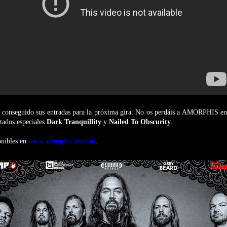
 conseguido sus entradas para la próxima gira: No os perdáis a AMORPHIS en e
itados especiales
Dark Tranquillity
y
Nailed To Obscurity
.
onibles en
www.amorphis.net/tour
.