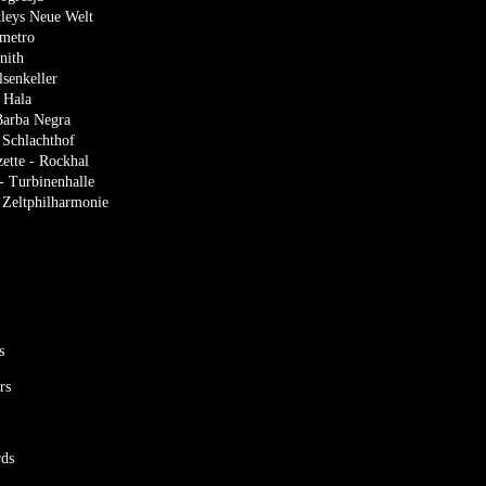
xleys Neue Welt
ómetro
nith
lsenkeller
 Hala
Barba Negra
 Schlachthof
ette - Rockhal
- Turbinenhalle
Zeltphilharmonie
s
rs
rds