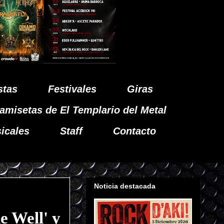
stas
Festivales
Giras
amisetas de El Templario del Metal
icales
Staff
Contacto
Noticia destacada
 Well' y