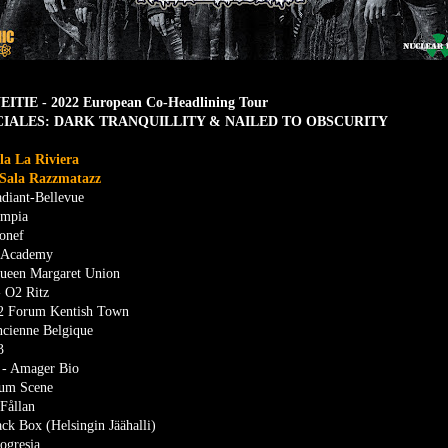
IE - 2022 European Co-Headlining Tour
CIALES: DARK TRANQUILLITY & NAILED TO OBSCURITY
la La Riviera
 Sala Razzmatazz
diant-Bellevue
ympia
ronef
e Academy
ueen Margaret Union
- O2 Ritz
O2 Forum Kentish Town
ncienne Belgique
3
 - Amager Bio
rum Scene
Fållan
ack Box (Helsingin Jäähalli)
ogresja