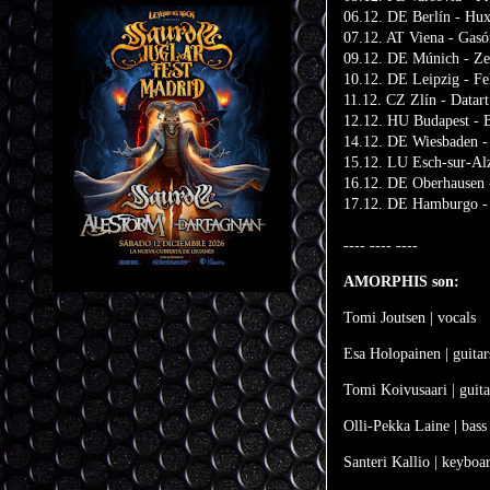
06.12. DE Berlín - Hu
07.12. AT Viena - Gas
09.12. DE Múnich - Ze
10.12. DE Leipzig - Fe
11.12. CZ Zlín - Datart
12.12. HU Budapest - 
14.12. DE Wiesbaden -
15.12. LU Esch-sur-Alz
16.12. DE Oberhausen 
17.12. DE Hamburgo - 
---- ---- ----
AMORPHIS son:
Tomi Joutsen | vocals
Esa Holopainen | guitar
Tomi Koivusaari | guita
Olli-Pekka Laine | bass
Santeri Kallio | keyboa