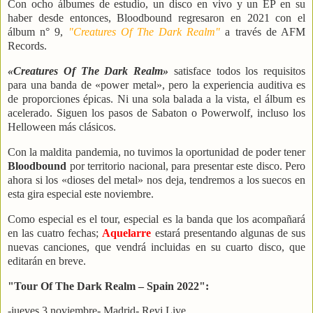
Con ocho álbumes de estudio, un disco en vivo y un EP en su
haber desde entonces, Bloodbound regresaron en 2021 con el
álbum n° 9,
"Creatures Of The Dark Realm"
a través de AFM
Records.
«Creatures Of The Dark Realm»
satisface todos los requisitos
para una banda de «power metal», pero la experiencia auditiva es
de proporciones épicas. Ni una sola balada a la vista, el álbum es
acelerado. Siguen los pasos de Sabaton o Powerwolf, incluso los
Helloween más clásicos.
Con la maldita pandemia, no tuvimos la oportunidad de poder tener
Bloodbound
por territorio nacional, para presentar este disco. Pero
ahora si los «dioses del metal» nos deja, tendremos a los suecos en
esta gira especial este noviembre.
Como especial es el tour, especial es la banda que los acompañará
en las cuatro fechas;
Aquelarre
estará presentando algunas de sus
nuevas canciones, que vendrá incluidas en su cuarto disco, que
editarán en breve.
"Tour Of The Dark Realm – Spain 2022":
-jueves 3 noviembre- Madrid- Revi Live