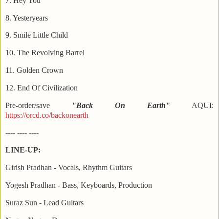
7. Hey You
8. Yesteryears
9. Smile Little Child
10. The Revolving Barrel
11. Golden Crown
12. End Of Civilization
Pre-order/save
"Back On Earth"
AQUI:
https://orcd.co/backonearth
---- ---- ----
LINE-UP:
Girish Pradhan - Vocals, Rhythm Guitars
Yogesh Pradhan - Bass, Keyboards, Production
Suraz Sun - Lead Guitars