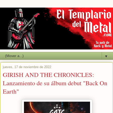
▼
jueves, 17 de noviembre de 2022
GIRISH AND THE CHRONICLES:
Lanzamiento de su álbum debut "Back On
Earth"