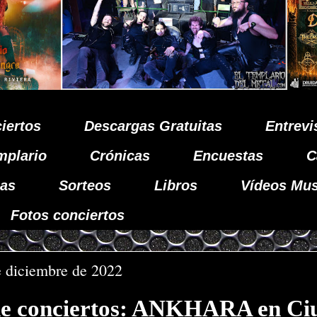
iertos
Descargas Gratuitas
Entrevi
mplario
Crónicas
Encuestas
C
as
Sorteos
Libros
Vídeos Mus
Fotos conciertos
e diciembre de 2022
e conciertos: ANKHARA en Ci