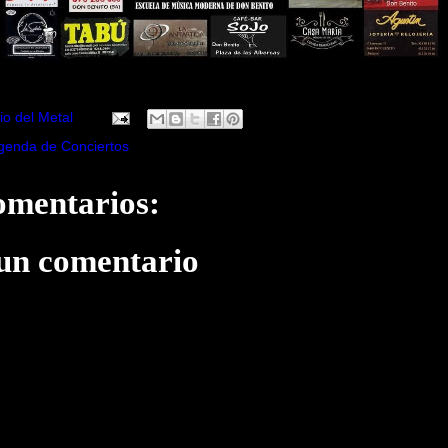
io del Metal
genda de Conciertos
omentarios:
 un comentario