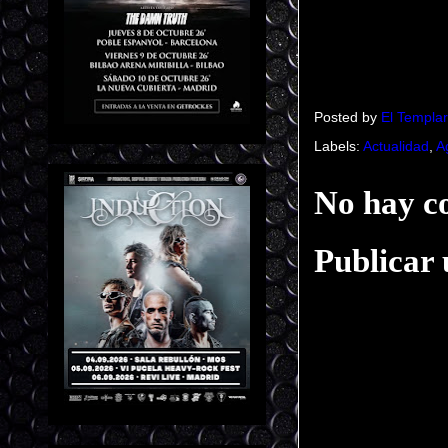
Posted by
El Templar
Labels:
Actualidad
,
A
No hay c
Publicar