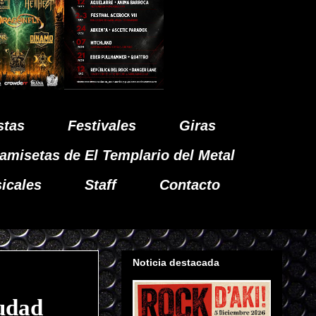
stas
Festivales
Giras
amisetas de El Templario del Metal
icales
Staff
Contacto
Noticia destacada
udad