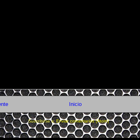
ente
Inicio
Suscribirse a:
Enviar comentarios (Atom)