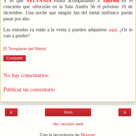
Y es que
SYLVANIA
estará acompañando a
Saurom
en el
concierto que ofrecerán en la Sala Andén 56 el próximo 10 de
diciembre. Una noche que ningún fan del metal sinfónico puede
pasar por alto.
Las entradas ya están a la venta y pueden adquirirse
aquí
. ¿Os lo
vais a perder?
El Templario del Metal
Compartir
No hay comentarios:
Publicar un comentario
‹
›
Inicio
Ver versión web
Con la tecnología de
Blogger
.