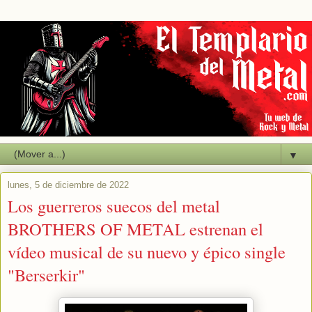
▼
lunes, 5 de diciembre de 2022
Los guerreros suecos del metal
BROTHERS OF METAL estrenan el
vídeo musical de su nuevo y épico single
"Berserkir"