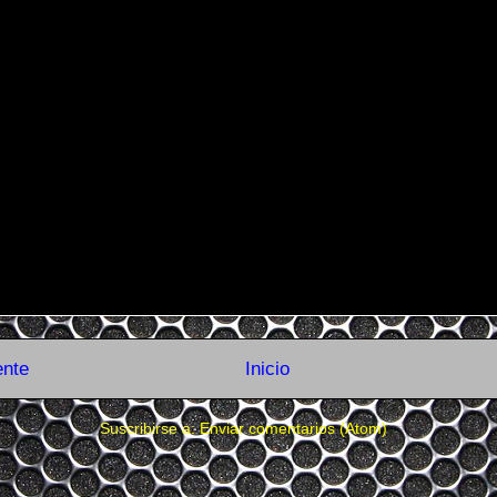
ente
Inicio
Suscribirse a:
Enviar comentarios (Atom)