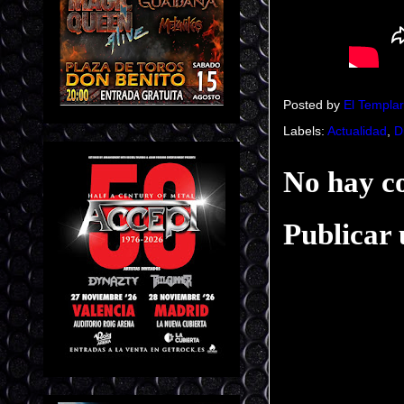
Posted by
El Templar
Labels:
Actualidad
,
D
No hay c
Publicar