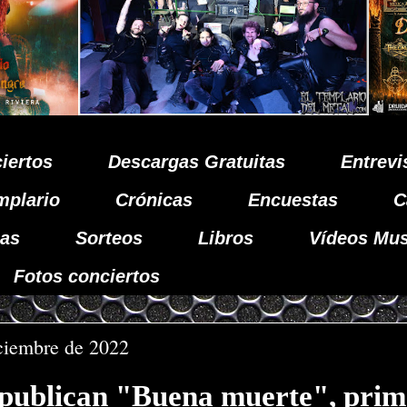
iertos
Descargas Gratuitas
Entrevi
mplario
Crónicas
Encuestas
C
as
Sorteos
Libros
Vídeos Mus
Fotos conciertos
iciembre de 2022
blican "Buena muerte", prim