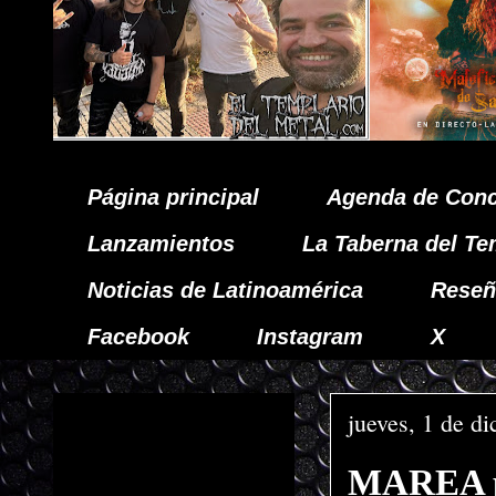
Página principal
Agenda de Conc
Lanzamientos
La Taberna del Te
Noticias de Latinoamérica
Reseñ
Facebook
Instagram
X
jueves, 1 de d
MAREA pu