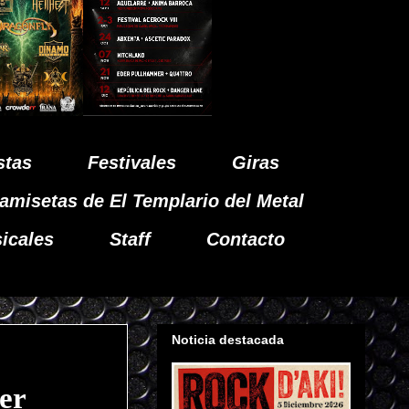
stas
Festivales
Giras
amisetas de El Templario del Metal
icales
Staff
Contacto
Noticia destacada
er