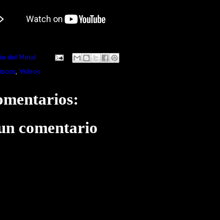
io del Metal
iscos
,
Videos
omentarios:
 un comentario