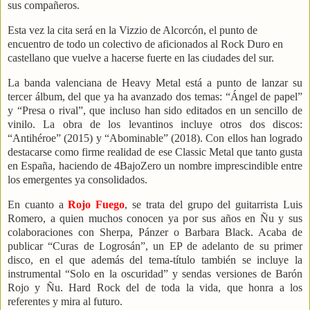
sus compañeros.
Esta vez la cita será en la Vizzio de Alcorcón, el punto de
encuentro de todo un colectivo de aficionados al Rock Duro en
castellano que vuelve a hacerse fuerte en las ciudades del sur.
La banda valenciana de Heavy Metal está a punto de lanzar su
tercer álbum, del que ya ha avanzado dos temas: “Ángel de papel”
y “Presa o rival”, que incluso han sido editados en un sencillo de
vinilo. La obra de los levantinos incluye otros dos discos:
“Antihéroe” (2015) y “Abominable” (2018). Con ellos han logrado
destacarse como firme realidad de ese Classic Metal que tanto gusta
en España, haciendo de 4BajoZero un nombre imprescindible entre
los emergentes ya consolidados.
En cuanto a
Rojo Fuego
, se trata del grupo del guitarrista Luis
Romero, a quien muchos conocen ya por sus años en Ñu y sus
colaboraciones con Sherpa, Pánzer o Barbara Black. Acaba de
publicar “Curas de Logrosán”, un EP de adelanto de su primer
disco, en el que además del tema-título también se incluye la
instrumental “Solo en la oscuridad” y sendas versiones de Barón
Rojo y Ñu. Hard Rock del de toda la vida, que honra a los
referentes y mira al futuro.