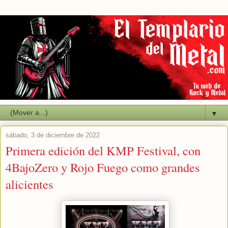
▼
sábado, 3 de diciembre de 2022
Primera edición del KMP Festival, con
4BajoZero y Rojo Fuego como grandes
alicientes