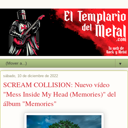
▼
sábado, 10 de diciembre de 2022
SCREAM COLLISION: Nuevo vídeo
"Mess Inside My Head (Memories)" del
álbum "Memories"