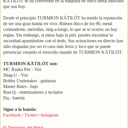
KÄTILÖT se ha convertido en la máquina de disco metal malvado
que son hoy.
Desde el principio TURMION KÄTILÖT ha tenido la reputación
de ser una gran banda en vivo. Ritmos disco de los 90, metal
contundente, melodías, sing-a-longs, lo que se te ocurra: no hay
reglas. Sin embargo, si miras bajo la piel, puedes encontrar la
oscuridad apuntándote con el dedo. Sus actuaciones en directo han
sido elogiadas por ser el caos más feroz y loco que se puede
presenciar creando el retorcido mundo de TURMION KÄTILÖT.
TURMION KÄTILÖT son:
MC Raaka Pee - Voz
Shag-U - Voz
Bobby Undertaker - guitarras
Master Bates - bajo
Run-Q - sintetizadores y teclados
Dq - batería
Sigue a la banda:
Facebook
/
Twitter
/
Instagram
El Templario del Metal