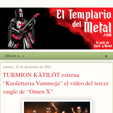
▼
viernes, 16 de diciembre de 2022
TURMION KÄTILÖT estrena
“Kuolettavia Vammoja” el vídeo del tercer
single de “Omen X”