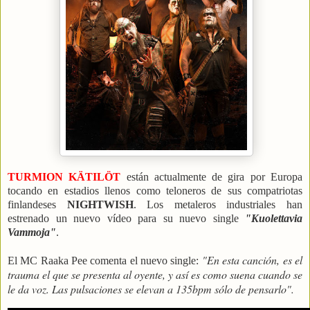
TURMION KÄTILÖT
están actualmente de gira por Europa
tocando en estadios llenos como teloneros de sus compatriotas
finlandeses
NIGHTWISH
. Los metaleros industriales han
estrenado un nuevo vídeo para su nuevo single
"Kuolettavia
Vammoja"
.
"En esta canción, es el
El MC Raaka Pee comenta el nuevo single:
trauma el que se presenta al oyente, y así es como suena cuando se
le da voz. Las pulsaciones se elevan a 135bpm sólo de pensarlo".