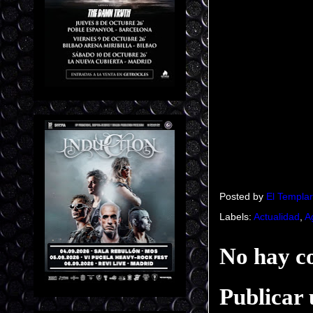
Posted by
El Templar
Labels:
Actualidad
,
A
No hay c
Publicar