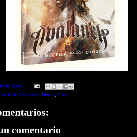
io del Metal
genda de Conciertos
,
Discos
,
Giras
omentarios:
 un comentario