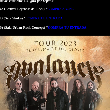
nuevos conciertos a su
gira por España
:
 (Festival Leyendas del Rock) *
COMPRA ABONO
 (Sala Shôko)
*
COMPRA TU ENTRADA
A (Sala Urban Rock Concept) *
COMPRA TU ENTRADA