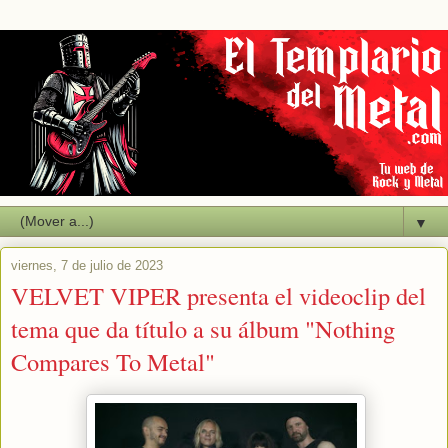
▼
viernes, 7 de julio de 2023
VELVET VIPER presenta el videoclip del
tema que da título a su álbum "Nothing
Compares To Metal"