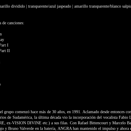
marillo dividido | transparente/azul jaspeado | amarillo transparente/blanco salpi
a de canciones:
m
lay
art I
art II
d
s
del grupo comenzó hace más de 30 años, en 1991. Aclamado desde entonces co
arios de Sudamérica, la última década vio la incorporación del vocalista Fab
ex-VISION DIVINE etc.) a sus filas. Con Rafael Bittencourt y Marcelo Barb
ajo y Bruno Valverde en la batería, ANGRA han mantenido el impulso y ahora es