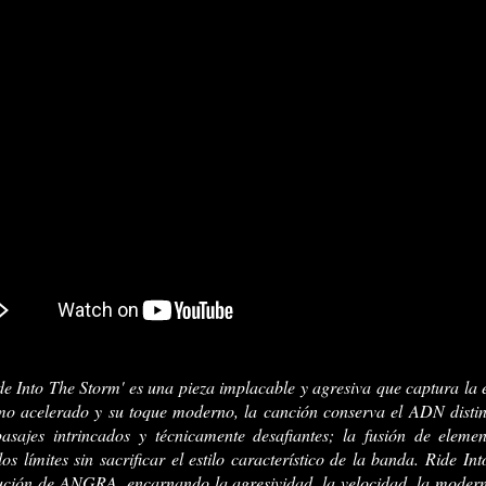
de Into The Storm' es una pieza implacable y agresiva que captura la e
 acelerado y su toque moderno, la canción conserva el ADN distint
asajes intrincados y técnicamente desafiantes; la fusión de elemen
os límites sin sacrificar el estilo característico de la banda. Ride I
ución de ANGRA, encarnando la agresividad, la velocidad, la modern