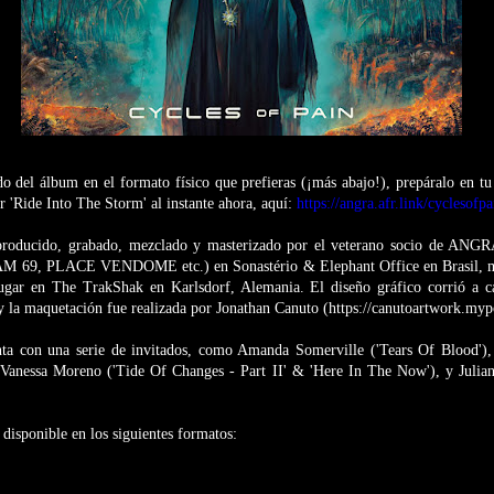
do del álbum en el formato físico que prefieras (¡más abajo!), prepáralo en t
ir 'Ride Into The Storm' al instante ahora, aquí:
https://angra.afr.link/cyclesofp
producido, grabado, mezclado y masterizado por el veterano socio de ANG
9, PLACE VENDOME etc.) en Sonastério & Elephant Office en Brasil, mie
lugar en The TrakShak en Karlsdorf, Alemania. El diseño gráfico corrió a 
 y la maquetación fue realizada por Jonathan Canuto (https://canutoartwork.myp
a con una serie de invitados, como Amanda Somerville ('Tears Of Blood'), la
 Vanessa Moreno ('Tide Of Changes - Part II' & 'Here In The Now'), y Julian
 disponible en los siguientes formatos: