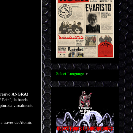
Select Language
▼
gresivo
ANGRA
!
f Pain", la banda
apturada visualmente
 a través de Atomic