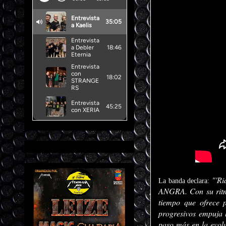
"'Ri
La banda declara:
ANGRA. Con su ritmo
tiempo que ofrece p
progresivos empuja l
paso más en la evol