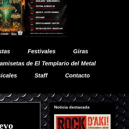
stas
Festivales
Giras
amisetas de El Templario del Metal
icales
Staff
Contacto
Noticia destacada
uevo