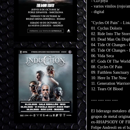
- CD-joya
- varios vinilos (rojo/a
- digital
"Cycles Of Pain" - List
01. Cyclus Doloris
02. Ride Into The Stor
03. Dead Man On Disp
04. Tide Of Changes - P
05. Tide Of Changes - P
06. Vida Seca
07. Gods Of The Worl
08. Cycles Of Pain
09. Faithless Sanctuary
10. Here In The Now
11. Generation Warrior
12. Tears Of Blood
---- ---- ---- ----
El liderazgo metalero 
grupos de metal origin
ex-RHAPSODY OF FIRE, 
Felipe Andreoli en el b