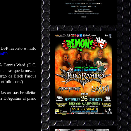
u DSP favorito o hazlo
ainPR
RA Dennis Ward (D.C.
ntras que la mezcla
cargo de Erick Pasqua
ortfolio.com/).
s artistas brasileñas
a D'Agostini al piano