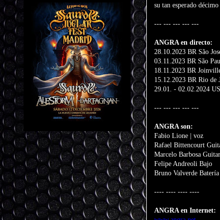
su tan esperado décimo 
--- --- --- --- ---
ANGRA en directo:
28.10.2023 BR São Jos
03.11.2023 BR São Pau
18.11.2023 BR Joinvill
15.12.2023 BR Rio de J
29.01. - 02.02.2024 US
--- --- --- --- ---
ANGRA son:
Fabio Lione | voz
Rafael Bittencourt Guit
Marcelo Barbosa Guitar
Felipe Andreoli Bajo
Bruno Valverde Batería
---- ---- ---- ----
ANGRA en Internet:
www.angra.net