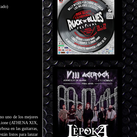
cado)
mo uno de los mejores
io Lione (ATHENA XIX,
osa en las guitarras,
tán listos para lanzar