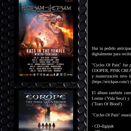
Haz tu pedido anticipa
digitalmente para recib
"Cycles Of Pain" fue 
COOPER, PINK CREAM 6
y masterización tuvo 
(https://erickpas.com/)
El álbum también cuent
Lenine ('Vida Seca') y
('Tears Of Blood').
"Cycles Of Pain" estará
- CD-digipak