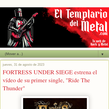
▼
jueves, 31 de agosto de 2023
FORTRESS UNDER SIEGE estrena el
vídeo de su primer single, "Ride The
Thunder"