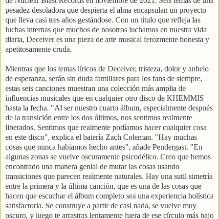
de Nuclear Blast Records en noviembre de 2021. Seis temas de una
pesadez desoladora que despierta el alma encapsulan un proyecto
que lleva casi tres años gestándose. Con un título que refleja las
luchas internas que muchos de nosotros luchamos en nuestra vida
diaria, Deceiver es una pieza de arte musical ferozmente honesta y
apetitosamente cruda.
Mientras que los temas líricos de Deceiver, tristeza, dolor y anhelo
de esperanza, serán sin duda familiares para los fans de siempre,
estas seis canciones muestran una colección más amplia de
influencias musicales que en cualquier otro disco de KHEMMIS
hasta la fecha. "Al ser nuestro cuarto álbum, especialmente después
de la transición entre los dos últimos, nos sentimos realmente
liberados. Sentimos que realmente podíamos hacer cualquier cosa
en este disco", explica el batería Zach Coleman. "Hay muchas
cosas que nunca habíamos hecho antes", añade Pendergast. "En
algunas zonas se vuelve oscuramente psicodélico. Creo que hemos
encontrado una manera genial de mutar las cosas usando
transiciones que parecen realmente naturales. Hay una sutil simetría
entre la primera y la última canción, que es una de las cosas que
hacen que escuchar el álbum completo sea una experiencia holística
satisfactoria. Se construye a partir de casi nada, se vuelve muy
oscuro, y luego te arrastras lentamente fuera de ese círculo más bajo