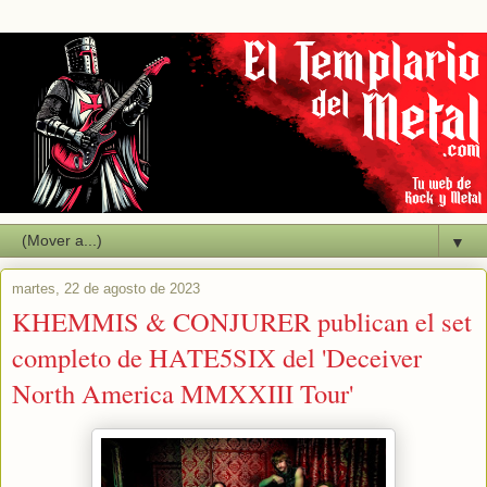
▼
martes, 22 de agosto de 2023
KHEMMIS & CONJURER publican el set
completo de HATE5SIX del 'Deceiver
North America MMXXIII Tour'