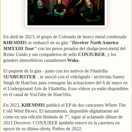
En abril de 2023, el grupo de Colorado de heavy metal condenado
KHEMMIS
se embarcó en su gira
"Deceiver North America
MMXXIII Tour"
con los pesos pesados del sludge/post-metal del
Reino Unido y sus compañeros de sello
CONJURER
, y los
grinders atmosféricos canadienses
Wake
.
El paquete de la gira - junto con los nativos de Filadelfia
SUNBURSTER
- se asoció con el videógrafo / archivista Sunny
Singh de Hate5six para consagrar las actuaciones del 6 de mayo en
el Underground Arts de Filadelfia. Esos vídeos ya están disponibles
en el canal de YouTube de Hate5Six.
En 2023,
KHEMMIS
publicó el EP de dos canciones Where The
Cold Wind Blows. El lanzamiento, disponible digitalmente así
como en una edición limitada de 7", sigue al aclamado álbum de
2021 Deceiver. CONJURER también estuvo en la carretera en
apoyo de su última oferta, Pathos de 2022.